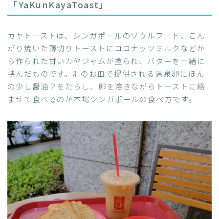
「YaKunKayaToast」
カヤトーストは、シンガポールのソウルフード。こん
がり焼いた薄切りトーストにココナッツミルクなどか
ら作られた甘いカヤジャムが塗られ、バターを一緒に
挟んだものです。別のお皿で提供される温泉卵にほん
の少し醤油？をたらし、卵を溶きながらトーストに絡
ませて食べるのが本場シンガポールの食べ方です。