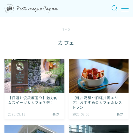
MENU
TAG
HOME
カフェ
東京
長野
運営者情報
【旧軽井沢銀座通り】魅力的
【軽井沢駅〜旧軽井沢エリ
なスイーツ＆カフェ７選！
ア】おすすめのカフェ＆レス
お問い合わせ
トラン
2025.09.13
長野
2025.08.06
長野