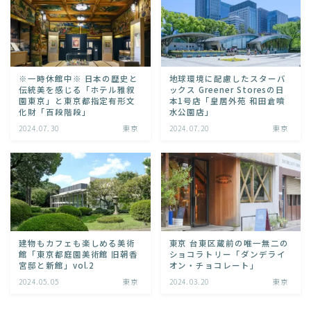
※一時休館中※ 日本の歴史と
地球環境に配慮したスターバ
伝統美を感じる「ホテル雅叙
ックス Greener Storesの日
園東京」と東京都指定有形文
本1号店「皇居外苑 和田倉噴
化財「百段階段」
水公園店」
2024.07.30
東京
2024.07.20
東京
建物もカフェも楽しめる美術
東京 台東区蔵前の唯一無二の
館「東京都庭園美術館 旧朝香
ショコラトリー「ダンデライ
宮邸と新館」vol.2
オン・チョコレート」
2024.05.05
東京
2024.03.20
東京