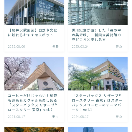
【軽井沢駅周辺】自然や文化
黒川紀章が設計した「森の中
に触れるおすすめスポット
の美術館」―新国立美術館の
見どころと楽しみ方
2025.08.06
長野
2025.03.24
東京
コーヒーだけじゃない！紅茶
「スターバックス リザーブ®
もお茶もカクテルも楽しめる
ロースタリー 東京」はスター
「スターバックス リザーブ®
バックスコーヒーのテーマパ
ロースタリー 東京」vol.2
ーク！vol.1
2024.08.17
東京
2024.08.17
東京